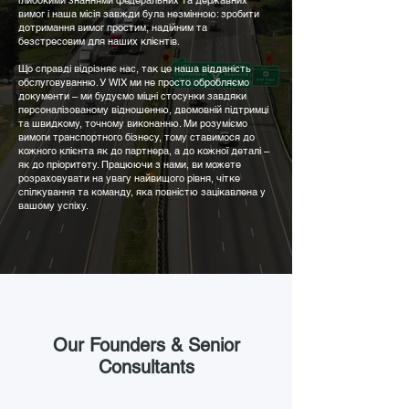
глибокими знаннями федеральних та державних
вимог і наша місія завжди була незмінною: зробити
дотримання вимог простим, надійним та
безстресовим для наших клієнтів.
Що справді відрізняє нас, так це наша відданість
обслуговуванню. У WIX ми не просто обробляємо
документи – ми будуємо міцні стосунки завдяки
персоналізованому відношенню, двомовній підтримці
та швидкому, точному виконанню. Ми розуміємо
вимоги транспортного бізнесу, тому ставимося до
кожного клієнта як до партнера, а до кожної деталі –
як до пріоритету. Працюючи з нами, ви можете
розраховувати на увагу найвищого рівня, чітке
спілкування та команду, яка повністю зацікавлена у
вашому успіху.
Our Founders & Senior
Consultants