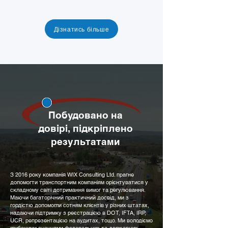
Дізнатись більше
Побудовано на
довірі, підкріплено
результатами
З 2016 року компанія WIX Consulting Ltd. прагне
допомогти транспортним компаніям орієнтуватися у
складному світі дотримання вимог та регулювання.
Маючи багаторічний практичний досвід, ми з
гордістю допомогли сотням клієнтів у різних штатах,
надаючи підтримку з реєстрацією в DOT, IFTA, IRP,
UCR, репрезентацією на аудитах, тощо. Ми володіємо