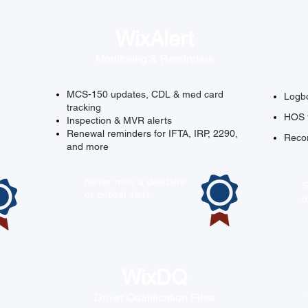
WixAlert
Monitoring & Reminders
MCS-150 updates, CDL & med card
Logbo
tracking
HOS t
Inspection & MVR alerts
Renewal reminders for IFTA, IRP, 2290,
Recor
and more
Never miss a deadline
S
or critical alert
d
WixDQ
Driver Qualification Files