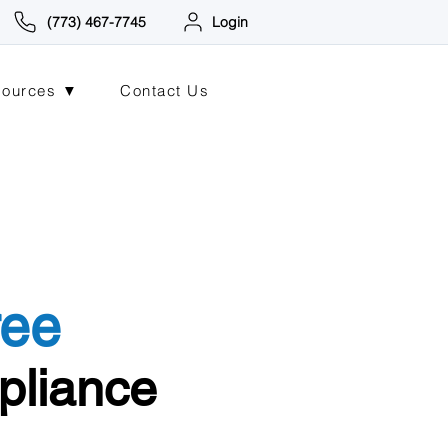
(773) 467-7745
Login
sources ▼
Contact Us
ree
liance