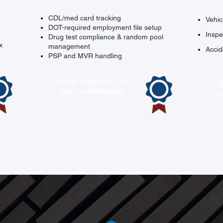
CDL/med card tracking
Vehic
DOT-required employment file setup
Inspe
Drug test compliance & random pool
x
management
Accid
PSP and MVR handling
Keep every file up-to-
T
date, automatically
y