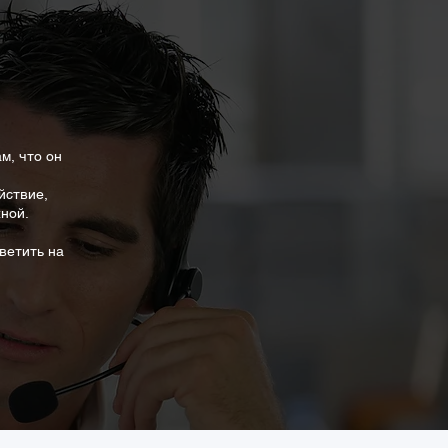
м, что он
йствие,
жной.
тветить на