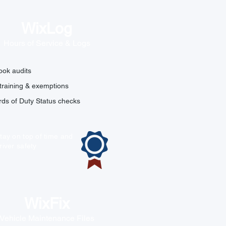
WixLog
Hours of Service & Logs
ok audits
raining & exemptions
ds of Duty Status checks
tay on top of time and
river safety
WixFix
Vehicle Maintenance Files