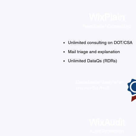
WixPlain
Regulation Consulting
Unlimited consulting on DOT/CSA
Mail triage and explanation
Unlimited DataQs (RDRs)
​Compliance clarity when
you need it most
WixAudit
Audit Protection