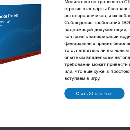
Министерство транспорта С
строгие стандарты безопасн
автоперевозчиков, и их соб
Соблюдение требований DOT
надлежащей документации, 
контроль квалификации води
федеральных правил безопас
того, являетесь ли вы новым
опытным владельцем автопа
требований может привести
или, что ещё хуже, к просто
вступаем в игру.
Стать Stress-Free