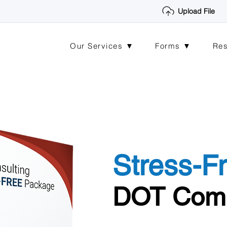
Upload File
Our Services ▼
Forms ▼
Re
Stress-F
DOT Comp