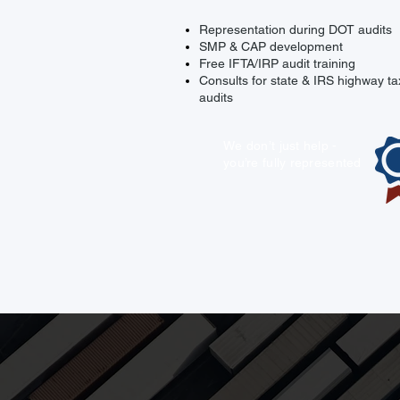
Representation during DOT audits
SMP & CAP development
Free IFTA/IRP audit training
Consults for state & IRS highway ta
audits
​We don’t just help -
you’re fully represented